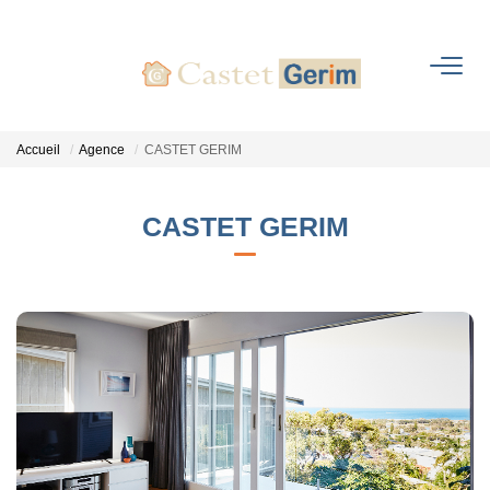
ACHETER
Accueil
Agence
CASTET GERIM
LOUER
CASTET GERIM
FAIRE GÉRER
ESTIMER
NOTRE AGENCE
Qui Sommes-Nous
Notre Histoire