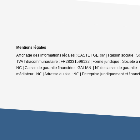
Mentions légales
Affichage des informations légales : CASTET GERIM | Raison sociale : 
TVA Intracommunautaire : FR28331596122 | Forme juridique : Société à res
NC | Caisse de garantie financière : GALIAN. | N° de caisse de garantie 
médiateur : NC | Adresse du site : NC |
Entreprise juridiquement et finan