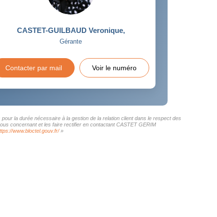
CASTET-GUILBAUD Veronique
,
Gérante
Contacter par mail
Voir le numéro
ur la durée nécessaire à la gestion de la relation client dans le respect des
s vous concernant et les faire rectifier en contactant CASTET GERIM
ttps://www.bloctel.gouv.fr/
»