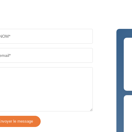
NOM*
email*
nvoyer le message