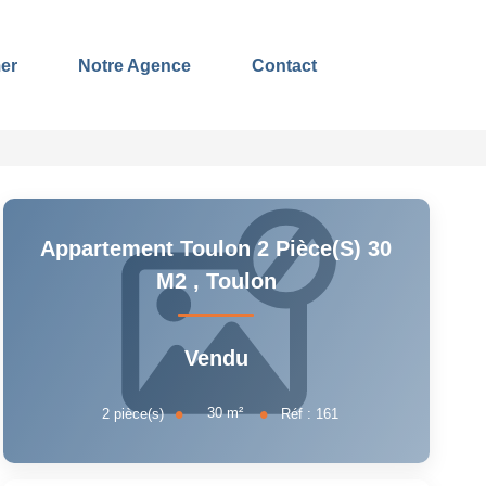
er
Notre Agence
Contact
Appartement Toulon 2 Pièce(s) 30
M2
,
Toulon
Vendu
30
m²
2
pièce(s)
Réf :
161