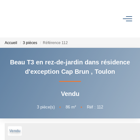
ACHETER
Accueil
3 pièces
Référence 112
LOUER
Beau T3 en rez-de-jardin dans résidence
FAIRE GÉRER
d'exception Cap Brun
,
Toulon
ESTIMER
Vendu
NOTRE AGENCE
3
pièce(s)
•
86
m²
•
Réf : 112
Qui Sommes-Nous
Notre Histoire
Vendu
Notre Équipe