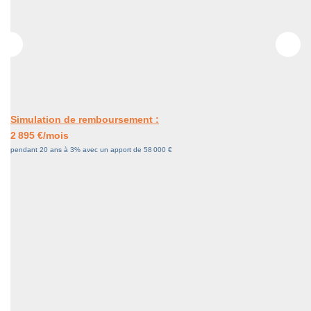
Nos Actualités
CONTACT
Simulation de remboursement :
2 895 €/mois
pendant 20 ans à 3% avec un apport de 58 000 €
Description
Réf : 112
T3 de 86 m2 sur rez-de-jardin, vue mer, dans résidence
haut de gamme, composé d'un grand séjour de 35 m2,
d'une cuisine ouverte aménagée contemporaine, d'un wc