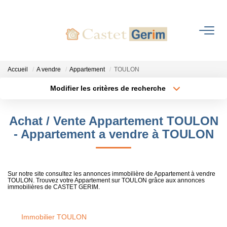
ACHETER
Accueil
A vendre
Appartement
TOULON
LOUER
Modifier les critères de recherche
Localisation
Type de bien
Localisation
Sélectionnez...
FAIRE GÉRER
Achat / Vente Appartement TOULON
Surface min
Budget max
- Appartement a vendre à TOULON
ESTIMER
Plus de critères
Créer une alerte
NOTRE AGENCE
Sur notre site consultez les annonces immobilière de Appartement à vendre
TOULON. Trouvez votre Appartement sur TOULON grâce aux annonces
immobilières de CASTET GERIM.
Qui Sommes-Nous
Notre Histoire
Immobilier TOULON