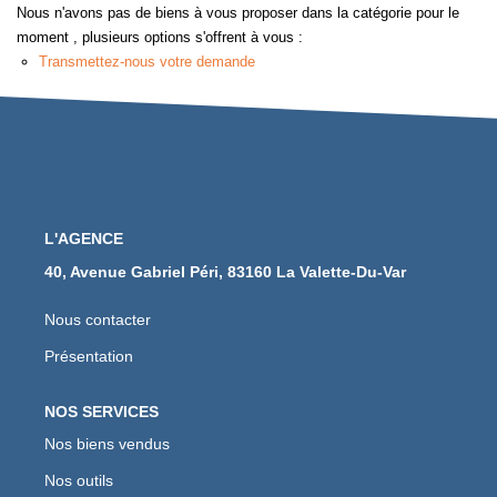
Notre Équipe
Nous n'avons pas de biens à vous proposer dans la catégorie pour le
moment , plusieurs options s'offrent à vous :
Nos Actualités
Transmettez-nous votre demande
CONTACT
L'AGENCE
40, Avenue Gabriel Péri, 83160 La Valette-Du-Var
Nous contacter
Présentation
NOS SERVICES
Nos biens vendus
Nos outils